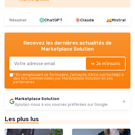
Résumer
ChatGPT
Claude
Mistral
Recevez les dernières actualités de
Marketplace Solution
➔ Je m'inscris
*
En remplissant ce formulaire, j’accepte d’être contacté(e) à
des fins commerciales par Marketplace Solution et ses
partenaires.
Marketplace Solution
Ajoutez-nous à vos sources préférées sur Google
Les plus lus