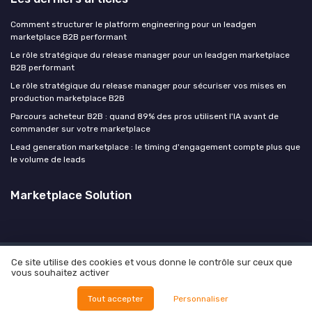
Comment structurer le platform engineering pour un leadgen
marketplace B2B performant
Le rôle stratégique du release manager pour un leadgen marketplace
B2B performant
Le rôle stratégique du release manager pour sécuriser vos mises en
production marketplace B2B
Parcours acheteur B2B : quand 89% des pros utilisent l'IA avant de
commander sur votre marketplace
Lead generation marketplace : le timing d'engagement compte plus que
le volume de leads
Marketplace Solution
Ce site utilise des cookies et vous donne le contrôle sur ceux que
Mentions légales
Politique de confidentialité
Culture
vous souhaitez activer
Manifesto
Carrière
Contact
Vos objectifs
© Marketplace Solution 2026
Tout accepter
Personnaliser