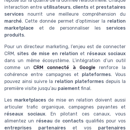
repose sur la qualité de la donnée relationnelle. Chaque
interaction entre
utilisateurs
,
clients
et
prestataires
services
nourrit une meilleure compréhension du
marché
. Cette donnée permet d’optimiser la
relation
marketplace
et de personnaliser les
services
produits
.
Pour un directeur marketing, l’enjeu est de connecter
CRM,
sites de mise en relation
et
réseaux sociaux
dans un même écosystème. L’intégration d’un outil
comme un
CRM connecté à Google
renforce la
cohérence entre campagnes et
plateformes
. Vous
pouvez ainsi suivre la
relation plateformes
depuis la
première visite jusqu’au
paiement
final.
Les
marketplaces
de mise en relation doivent aussi
articuler trafic organique, campagnes payantes et
réseaux sociaux
. En pilotant ces canaux, vous
alimentez un
réseau
de
contacts
qualifiés pour vos
entreprises partenaires
et vos
partenaires