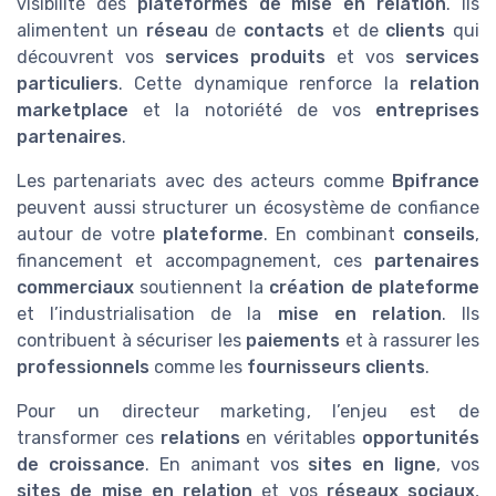
visibilité des
plateformes de mise en relation
. Ils
alimentent un
réseau
de
contacts
et de
clients
qui
découvrent vos
services produits
et vos
services
particuliers
. Cette dynamique renforce la
relation
marketplace
et la notoriété de vos
entreprises
partenaires
.
Les partenariats avec des acteurs comme
Bpifrance
peuvent aussi structurer un écosystème de confiance
autour de votre
plateforme
. En combinant
conseils
,
financement et accompagnement, ces
partenaires
commerciaux
soutiennent la
création de plateforme
et l’industrialisation de la
mise en relation
. Ils
contribuent à sécuriser les
paiements
et à rassurer les
professionnels
comme les
fournisseurs clients
.
Pour un directeur marketing, l’enjeu est de
transformer ces
relations
en véritables
opportunités
de croissance
. En animant vos
sites en ligne
, vos
sites de mise en relation
et vos
réseaux sociaux
,