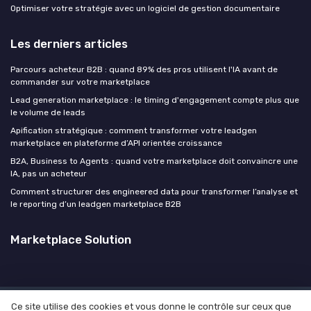
Optimiser votre stratégie avec un logiciel de gestion documentaire
Les derniers articles
Parcours acheteur B2B : quand 89% des pros utilisent l'IA avant de
commander sur votre marketplace
Lead generation marketplace : le timing d'engagement compte plus que
le volume de leads
Apification stratégique : comment transformer votre leadgen
marketplace en plateforme d’API orientée croissance
B2A, Business to Agents : quand votre marketplace doit convaincre une
IA, pas un acheteur
Comment structurer des engineered data pour transformer l’analyse et
le reporting d’un leadgen marketplace B2B
Marketplace Solution
Ce site utilise des cookies et vous donne le contrôle sur ceux que
Mentions légales
Politique de confidentialité
Culture