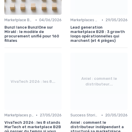
•
•
Marketplace B2B
04/06/2026
Marketplaces de leadgen
29/05/2026
Bunzl lance BunzlOne sur
Lead generation
Mirakl : le modèle de
marketplace B2B : 3 growth
procurement unifié pour 160
loops opérationnelles qui
filiales
marchent (et 4 pièges)
Aniel : comment le
VivaTech 2026 : les 8...
distributeur...
•
•
Marketplaces pour les salon B2B
27/05/2026
Success Stories
20/05/2026
VivaTech 2026 : les 8 stands
Aniel : comment le
MarTech et marketplace B2B
distributeur indépendant a
où passer du temps si vous
structuré sa marketplace