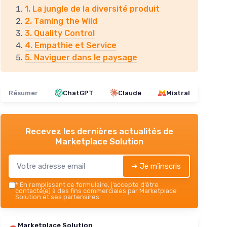
1. La jungle de la diversité produit
2. Taming the Wild
3. Quality Control
4. Empathie et Service
5. Naviguer dans le paysage
Résumer
ChatGPT
Claude
Mistral
Recevez les dernières actualités de
Marketplace Solution
➔ Je m'inscris
*
En remplissant ce formulaire, j’accepte d’être
contacté(e) à des fins commerciales par Marketplace
Solution et ses partenaires.
Marketplace Solution