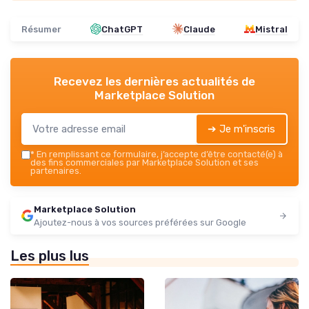
Résumer
ChatGPT
Claude
Mistral
Recevez les dernières actualités de
Marketplace Solution
➔ Je m'inscris
*
En remplissant ce formulaire, j’accepte d’être contacté(e) à
des fins commerciales par Marketplace Solution et ses
partenaires.
Marketplace Solution
Ajoutez-nous à vos sources préférées sur Google
Les plus lus