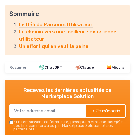
Sommaire
Le Défi du Parcours Utilisateur
Le chemin vers une meilleure expérience
utilisateur
Un effort qui en vaut la peine
Résumer
ChatGPT
Claude
Mistral
Recevez les dernières actualités de
Marketplace Solution
➔ Je m'inscris
*
En remplissant ce formulaire, j’accepte d’être contacté(e) à
des fins commerciales par Marketplace Solution et ses
partenaires.