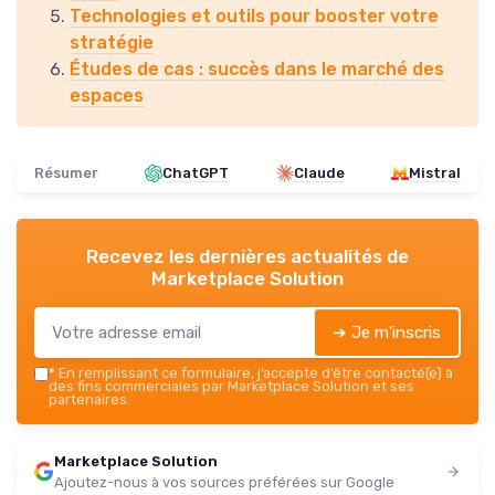
Technologies et outils pour booster votre
stratégie
Études de cas : succès dans le marché des
espaces
Résumer
ChatGPT
Claude
Mistral
Recevez les dernières actualités de
Marketplace Solution
➔ Je m'inscris
*
En remplissant ce formulaire, j’accepte d’être contacté(e) à
des fins commerciales par Marketplace Solution et ses
partenaires.
Marketplace Solution
Ajoutez-nous à vos sources préférées sur Google