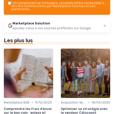
*
En remplissant ce formulaire, j’accepte d’être contacté(e) à
des fins commerciales par Marketplace Solution et ses
partenaires.
Marketplace Solution
Ajoutez-nous à vos sources préférées sur Google
Les plus lus
•
•
Marketplace B2B
11/12/2025
Acquisition Vendeurs
18/04/2025
Comprendre les frais d’envoi
Optimiser sa stratégie avec
sur le bon coin : enjeux et
le vendeur Cdiscount