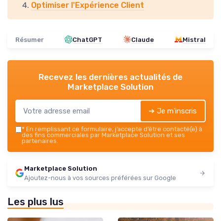
Optimiser l'Expérience Client
Résumer
ChatGPT
Claude
Mistral
Recevez les dernières actualités de
Marketplace Solution
➔ Je m'inscris
*
En remplissant ce formulaire, j’accepte d’être contacté(e) à
des fins commerciales par Marketplace Solution et ses
partenaires.
Marketplace Solution
Ajoutez-nous à vos sources préférées sur Google
Les plus lus