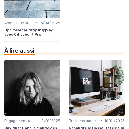
•
Acquisition Vendeurs
18/04/2025
Optimiser le dropshipping
avec Cdiscount Pro
À lire aussi
•
•
Engagement Acheteurs
10/01/2025
Business model de marketplace
10/01/2025
Naviguer Dans le Monde des
Résoudre le Casse-Tête de la