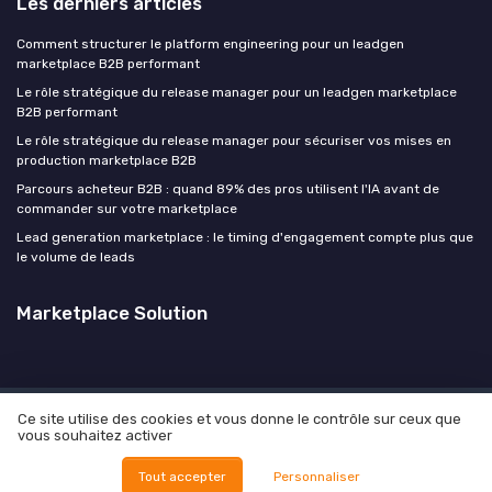
Les derniers articles
Comment structurer le platform engineering pour un leadgen
marketplace B2B performant
Le rôle stratégique du release manager pour un leadgen marketplace
B2B performant
Le rôle stratégique du release manager pour sécuriser vos mises en
production marketplace B2B
Parcours acheteur B2B : quand 89% des pros utilisent l'IA avant de
commander sur votre marketplace
Lead generation marketplace : le timing d'engagement compte plus que
le volume de leads
Marketplace Solution
Ce site utilise des cookies et vous donne le contrôle sur ceux que
Mentions légales
Politique de confidentialité
Culture
vous souhaitez activer
Manifesto
Carrière
Contact
Vos objectifs
© Marketplace Solution 2026
Tout accepter
Personnaliser