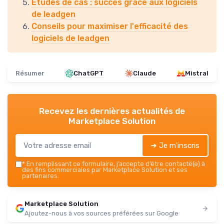
Études de cas : succès grâce aux logiciels
de leadgen
Conseils pour maximiser l'efficacité des
logiciels de leadgen
Résumer
ChatGPT
Claude
Mistral
Recevez les dernières actualités de
Marketplace Solution
➔ Je m'inscris
*
En remplissant ce formulaire, j’accepte d’être contacté(e) à
des fins commerciales par Marketplace Solution et ses
partenaires.
Marketplace Solution
Ajoutez-nous à vos sources préférées sur Google