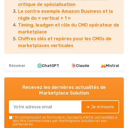
critique de spécialisation
Le contre exemple Amazon Business et la
règle du « vertical + 1 »
Timing, leadgen et rôle du CMO opérateur de
marketplace
Chiffres clés et repères pour les CMOs de
marketplaces verticales
Résumer
ChatGPT
Claude
Mistral
Recevez les dernières actualités de
Marketplace Solution
➔ Je m'inscris
*
En remplissant ce formulaire, j’accepte d’être contacté(e) à
des fins commerciales par Marketplace Solution et ses
partenaires.