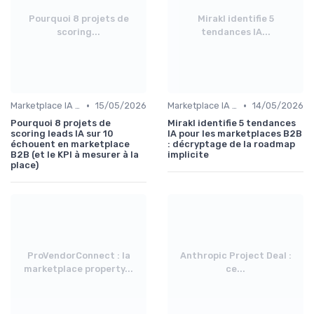
Pourquoi 8 projets de
Mirakl identifie 5
scoring...
tendances IA...
•
•
Marketplace IA et Automatisation
15/05/2026
Marketplace IA et Automatisation
14/05/2026
Pourquoi 8 projets de
Mirakl identifie 5 tendances
scoring leads IA sur 10
IA pour les marketplaces B2B
échouent en marketplace
: décryptage de la roadmap
B2B (et le KPI à mesurer à la
implicite
place)
ProVendorConnect : la
Anthropic Project Deal :
marketplace property...
ce...