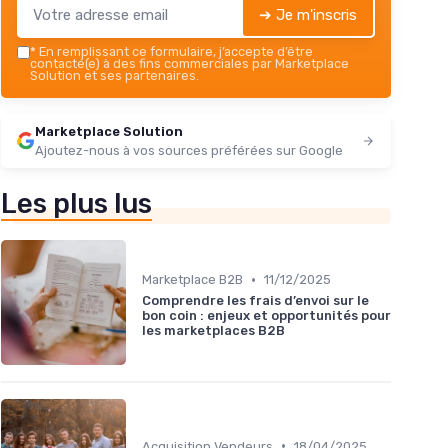
➔ Je m'inscris
*
En remplissant ce formulaire, j’accepte d’être
contacté(e) à des fins commerciales par Marketplace
Solution et ses partenaires.
Marketplace Solution
Ajoutez-nous à vos sources préférées sur Google
Les plus lus
•
Marketplace B2B
11/12/2025
Comprendre les frais d’envoi sur le
bon coin : enjeux et opportunités pour
les marketplaces B2B
•
Acquisition Vendeurs
18/04/2025