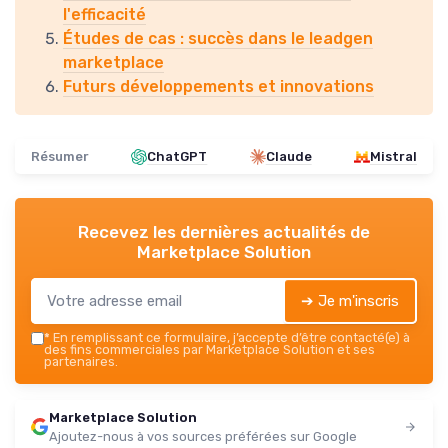
l'efficacité
Études de cas : succès dans le leadgen
marketplace
Futurs développements et innovations
Résumer
ChatGPT
Claude
Mistral
Recevez les dernières actualités de
Marketplace Solution
➔ Je m'inscris
*
En remplissant ce formulaire, j’accepte d’être contacté(e) à
des fins commerciales par Marketplace Solution et ses
partenaires.
Marketplace Solution
Ajoutez-nous à vos sources préférées sur Google