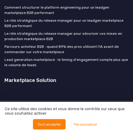
Comment structurer le platform engineering pour un leadgen
marketplace B2B performant
Le rôle stratégique du release manager pour un leadgen marketplace
B2B performant
Le rôle stratégique du release manager pour sécuriser vos mises en
production marketplace B2B
Parcours acheteur B2B : quand 89% des pros utilisent l'IA avant de
commander sur votre marketplace
Lead generation marketplace : le timing d'engagement compte plus que
le volume de leads
Marketplace Solution
Ce site utilise des cookies et vous donne le contrôle sur ceux que
Mentions légales
Politique de confidentialité
Culture
vous souhaitez activer
Manifesto
Carrière
Contact
Vos objectifs
© Marketplace Solution 2026
Tout accepter
Personnaliser