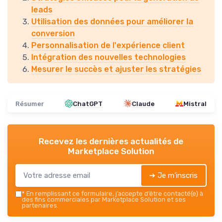
leads
Utilisation des données pour améliorer la
conversion
Personnalisation de l'expérience client
Intégration des nouvelles technologies
Mesurer le succès et ajuster les stratégies
Résumer
ChatGPT
Claude
Mistral
Recevez les dernières actualités de
Marketplace Solution
➔ Je m'inscris
*
En remplissant ce formulaire, j’accepte d’être contacté(e) à
des fins commerciales par Marketplace Solution et ses
partenaires.