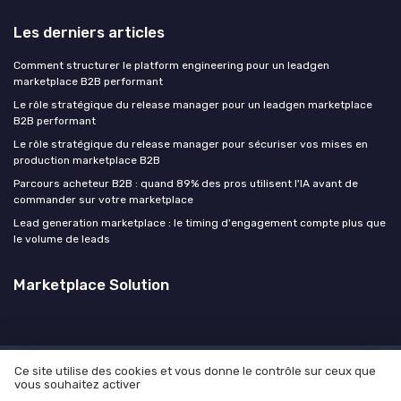
Les derniers articles
Comment structurer le platform engineering pour un leadgen
marketplace B2B performant
Le rôle stratégique du release manager pour un leadgen marketplace
B2B performant
Le rôle stratégique du release manager pour sécuriser vos mises en
production marketplace B2B
Parcours acheteur B2B : quand 89% des pros utilisent l'IA avant de
commander sur votre marketplace
Lead generation marketplace : le timing d'engagement compte plus que
le volume de leads
Marketplace Solution
Ce site utilise des cookies et vous donne le contrôle sur ceux que
Mentions légales
Politique de confidentialité
Culture
vous souhaitez activer
Manifesto
Carrière
Contact
Vos objectifs