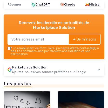
Résumer
ChatGPT
Claude
Mistral
Recevez les dernières actualités de
Marketplace Solution
➔ Je m'inscris
*
En remplissant ce formulaire, j’accepte d’être contacté(e) à
des fins commerciales par Marketplace Solution et ses
partenaires.
Marketplace Solution
Ajoutez-nous à vos sources préférées sur Google
Les plus lus