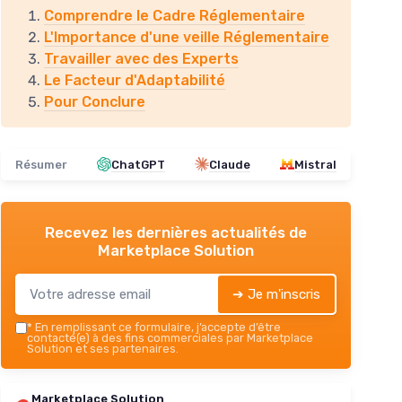
Comprendre le Cadre Réglementaire
L'Importance d'une veille Réglementaire
Travailler avec des Experts
Le Facteur d'Adaptabilité
Pour Conclure
Résumer
ChatGPT
Claude
Mistral
Recevez les dernières actualités de
Marketplace Solution
➔ Je m'inscris
*
En remplissant ce formulaire, j’accepte d’être
contacté(e) à des fins commerciales par Marketplace
Solution et ses partenaires.
Marketplace Solution