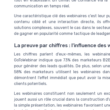
tout en établissant un climat de confiance via la
communication en temps réel.
Une caractéristique clé des webinaires c'est leur 
contenu ciblé et une interaction directe, ils off
solutions complexes, souvent le cas dans le secteu
de gagner en popularité comme tactique de leadgen à
La preuve par chiffres : l'influence des
Les chiffres parlent d'eux-mêmes, les webinai
GoToWebinar indique que 73% des marketeurs B2B
pour générer des leads qualités. De plus, selon une
58% des marketeurs utilisent les webinaires da
démontrent l'effet immédiat que peut avoir la mis
clients potentiels.
Les webinaires constituent non seulement un exce
jouent aussi un rôle crucial dans la construction d'
la simple présentation, les webinaires favorisent 