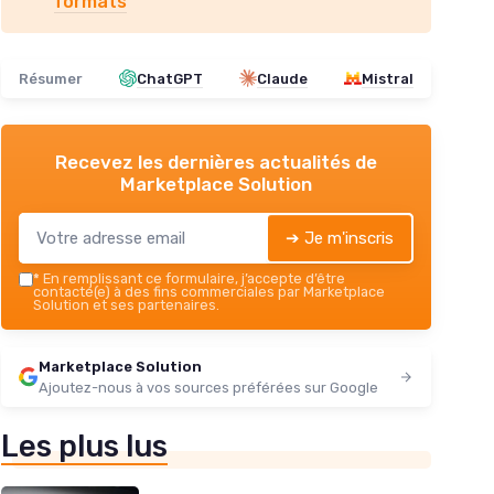
formats
Résumer
ChatGPT
Claude
Mistral
Recevez les dernières actualités de
Marketplace Solution
➔ Je m'inscris
*
En remplissant ce formulaire, j’accepte d’être
contacté(e) à des fins commerciales par Marketplace
Solution et ses partenaires.
Marketplace Solution
Ajoutez-nous à vos sources préférées sur Google
Les plus lus