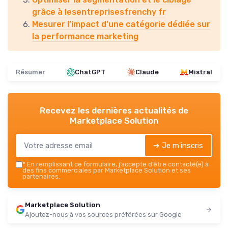
grâce à lesentreprisesfrenchy fr
Mesurer l’impact d’une catégorie dédiée sur
la performance marketing
Résumer
ChatGPT
Claude
Mistral
Recevez les dernières actualités de
Marketplace Solution
➔ Je m'inscris
*
En remplissant ce formulaire, j’accepte d’être contacté(e) à
des fins commerciales par Marketplace Solution et ses
partenaires.
Marketplace Solution
Ajoutez-nous à vos sources préférées sur Google