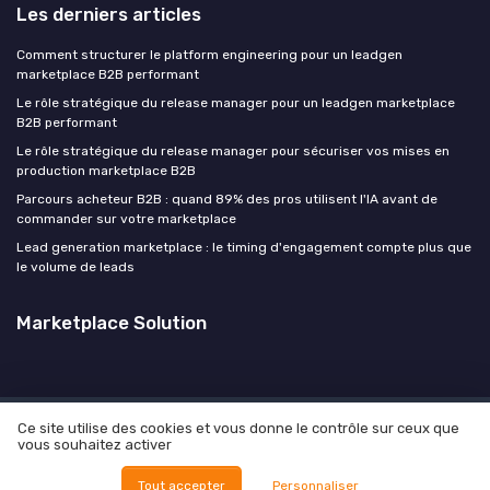
Les derniers articles
Comment structurer le platform engineering pour un leadgen
marketplace B2B performant
Le rôle stratégique du release manager pour un leadgen marketplace
B2B performant
Le rôle stratégique du release manager pour sécuriser vos mises en
production marketplace B2B
Parcours acheteur B2B : quand 89% des pros utilisent l'IA avant de
commander sur votre marketplace
Lead generation marketplace : le timing d'engagement compte plus que
le volume de leads
Marketplace Solution
Ce site utilise des cookies et vous donne le contrôle sur ceux que
Mentions légales
Politique de confidentialité
Culture
vous souhaitez activer
Manifesto
Carrière
Contact
Vos objectifs
© Marketplace Solution 2026
Tout accepter
Personnaliser