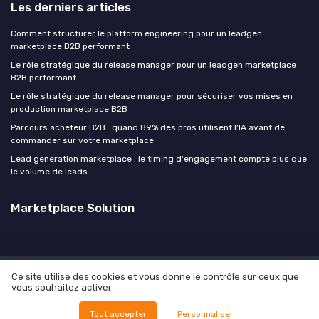
Les derniers articles
Comment structurer le platform engineering pour un leadgen
marketplace B2B performant
Le rôle stratégique du release manager pour un leadgen marketplace
B2B performant
Le rôle stratégique du release manager pour sécuriser vos mises en
production marketplace B2B
Parcours acheteur B2B : quand 89% des pros utilisent l'IA avant de
commander sur votre marketplace
Lead generation marketplace : le timing d'engagement compte plus que
le volume de leads
Marketplace Solution
Ce site utilise des cookies et vous donne le contrôle sur ceux que
Mentions légales
Politique de confidentialité
Culture
vous souhaitez activer
Manifesto
Carrière
Contact
Vos objectifs
© Marketplace Solution 2026
Tout accepter
Personnaliser