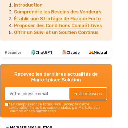
Introduction
Comprendre les Besoins des Vendeurs
Établir une Stratégie de Marque Forte
Proposer des Conditions Compétitives
Offrir un Suivi et un Soutien Continus
Résumer
ChatGPT
Claude
Mistral
Recevez les dernières actualités de
Marketplace Solution
➔ Je m'inscris
*
En remplissant ce formulaire, j’accepte d’être
contacté(e) à des fins commerciales par Marketplace
Solution et ses partenaires.
Marketplace Solution