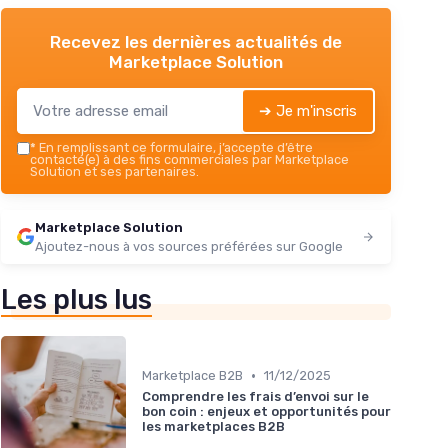
Recevez les dernières actualités de
Marketplace Solution
➔ Je m'inscris
*
En remplissant ce formulaire, j’accepte d’être
contacté(e) à des fins commerciales par Marketplace
Solution et ses partenaires.
Marketplace Solution
Ajoutez-nous à vos sources préférées sur Google
Les plus lus
•
Marketplace B2B
11/12/2025
Comprendre les frais d’envoi sur le
bon coin : enjeux et opportunités pour
les marketplaces B2B