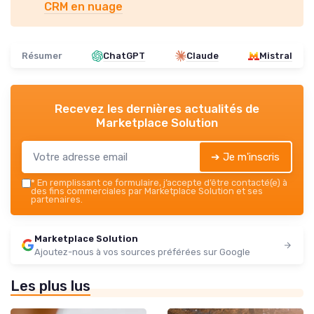
CRM en nuage
Résumer
ChatGPT
Claude
Mistral
Recevez les dernières actualités de
Marketplace Solution
➔ Je m'inscris
*
En remplissant ce formulaire, j’accepte d’être contacté(e) à
des fins commerciales par Marketplace Solution et ses
partenaires.
Marketplace Solution
Ajoutez-nous à vos sources préférées sur Google
Les plus lus