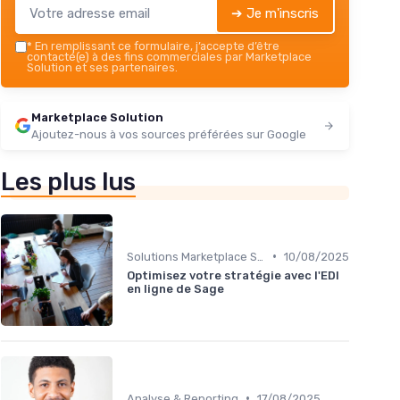
➔ Je m'inscris
*
En remplissant ce formulaire, j’accepte d’être
contacté(e) à des fins commerciales par Marketplace
Solution et ses partenaires.
Marketplace Solution
Ajoutez-nous à vos sources préférées sur Google
Les plus lus
•
Solutions Marketplace Sur-mesure
10/08/2025
Optimisez votre stratégie avec l'EDI
en ligne de Sage
•
Analyse & Reporting
17/08/2025